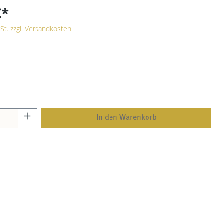
€*
wSt. zzgl. Versandkosten
In den Warenkorb