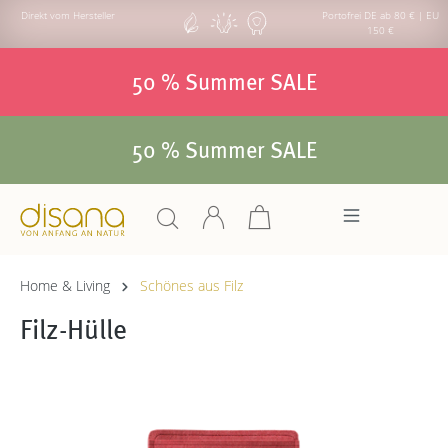
Direkt vom Hersteller
Portofrei DE ab 80 € | EU
150 €
50 % Summer SALE
50 % Summer SALE
Home & Living
Schönes aus Filz
Filz-Hülle