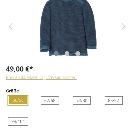
49,00 €*
Preise inkl. MwSt. zzgl. Versandkosten
Größe
50/56
62/68
74/80
86/92
98/104