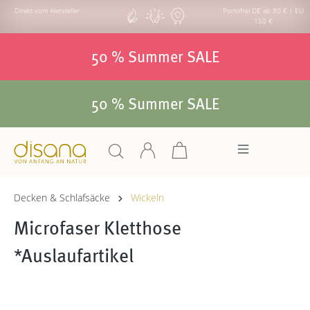
Direkt vom Hersteller
Portofrei DE ab 80 € | EU
150 €
50 % Summer SALE
50 % Summer SALE
Decken & Schlafsäcke
Wickeln
Microfaser Kletthose
*Auslaufartikel