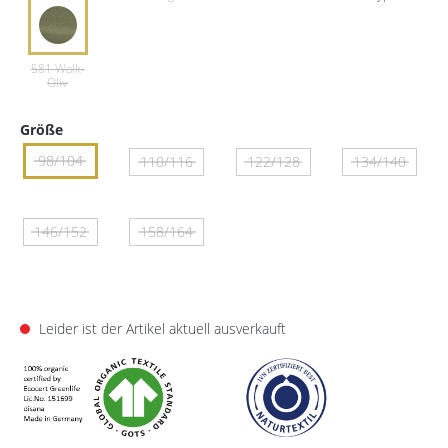
Größe
98/104
110/116
122/128
134/140
146/152
158/164
Leider ist der Artikel aktuell ausverkauft