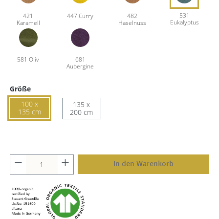
Größe
100 x
135 x
135 cm
200 cm
In den Warenkorb