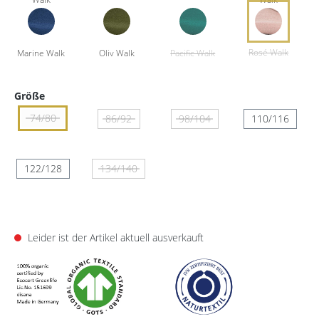
Größe
74/80
86/92
98/104
110/116
122/128
134/140
Leider ist der Artikel aktuell ausverkauft