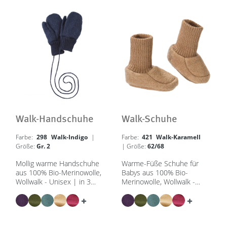
Walk-Handschuhe
Walk-Schuhe
Farbe:
298 Walk-Indigo
|
Farbe:
421 Walk-Karamell
Größe:
Gr. 2
| Größe:
62/68
Mollig warme Handschuhe
Warme-Füße Schuhe für
aus 100% Bio-Merinowolle,
Babys aus 100% Bio-
Wollwalk - Unisex | in 3
Merinowolle, Wollwalk -
Größen & 8 Farben - GOTS,
Unisex | 50/56 – 62/68 - in
IVN Best
8 Farben - GOTS, IVN
Best