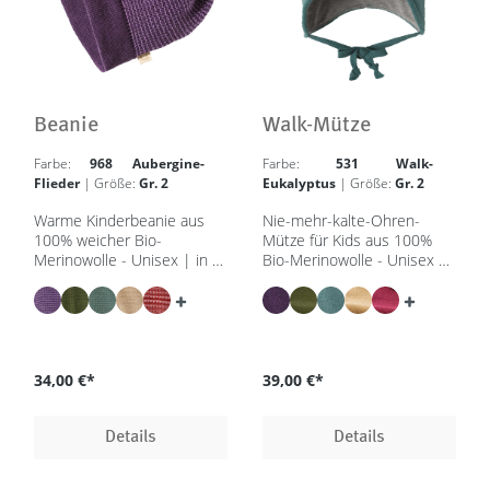
Beanie
Walk-Mütze
Farbe:
968 Aubergine-
Farbe:
531 Walk-
Flieder
| Größe:
Gr. 2
Eukalyptus
| Größe:
Gr. 2
Warme Kinderbeanie aus
Nie-mehr-kalte-Ohren-
100% weicher Bio-
Mütze für Kids aus 100%
Merinowolle - Unisex | in 3
Bio-Merinowolle - Unisex |
Größen & 8 Farben - GOTS,
in 3 Größen & 8 Farben -
IVN Best
GOTS, IVN Best
34,00 €*
39,00 €*
Details
Details