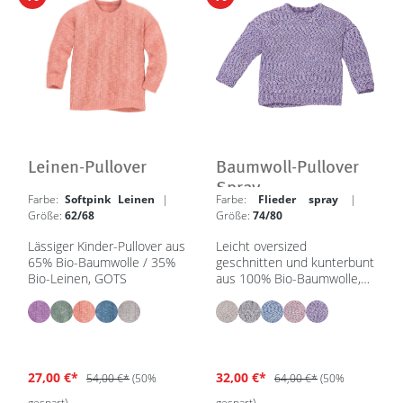
Leinen-Pullover
Baumwoll-Pullover
Spray
Farbe:
Softpink Leinen
|
Farbe:
Flieder spray
|
Größe:
62/68
Größe:
74/80
Lässiger Kinder-Pullover aus
Leicht oversized
65% Bio-Baumwolle / 35%
geschnitten und kunterbunt
Bio-Leinen, GOTS
aus 100% Bio-Baumwolle,
GOTS
27,00 €*
32,00 €*
54,00 €*
(50%
64,00 €*
(50%
gespart)
gespart)