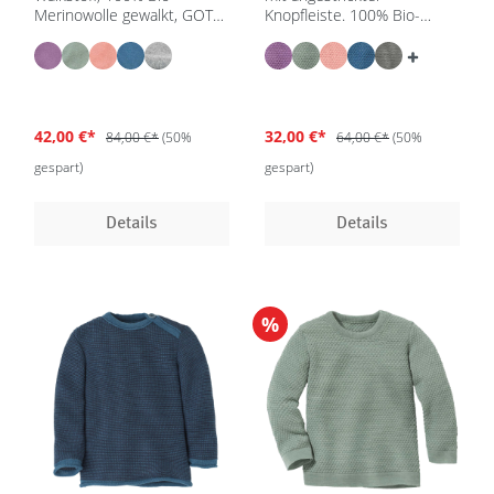
Merinowolle gewalkt, GOTS
Knopfleiste. 100% Bio-
| IVN Best
Merinowolle, GOTS, | IVN
Best
42,00 €*
32,00 €*
84,00 €*
(50%
64,00 €*
(50%
gespart)
gespart)
Details
Details
%