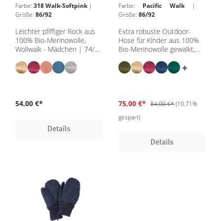
Farbe:
318 Walk-Softpink
|
Farbe:
Pacific Walk
|
Größe:
86/92
Größe:
86/92
Leichter pfiffiger Rock aus
Extra robuste Outdoor-
100% Bio-Merinowolle,
Hose für Kinder aus 100%
Wollwalk - Mädchen | 74/80
Bio-Merinowolle gewalkt,
– 122/128 - in 5 Farben -
GOTS | IVN Best
GOTS, IVN Best
54,00 €*
75,00 €*
84,00 €*
(10.71%
gespart)
Details
Details