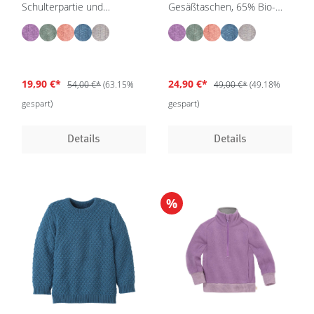
Schulterpartie und
Gesäßtaschen, 65% Bio-
eingestrickten Taschen,
Baumwolle/35% Bio-Leinen,
65% Bio-Baumwolle / 35%
GOTS
Bio-Leinen, GOTS
19,90 €*
24,90 €*
54,00 €*
(63.15%
49,00 €*
(49.18%
gespart)
gespart)
Details
Details
%