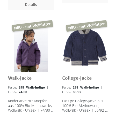
Details
NEU - mit Wollfutter
NEU - mit Wollfutter
Walk-Jacke
College-Jacke
Farbe:
298 Walk-Indigo
|
Farbe:
298 Walk-Indigo
|
Größe:
74/80
Größe:
86/92
Kinderjacke mit Knöpfen
Lässige College-Jacke aus
aus 100% Bio-Merinowolle,
100% Bio-Merinowolle,
Wollwalk - Unisex | 74/80 –
Wollwalk - Unisex | 86/92 –
134/140 - in 8 Farben -
158/164 - in 5 Farben -