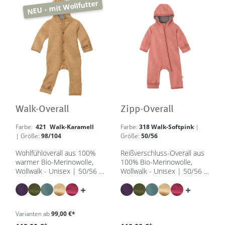
NEU - mit Wollfutter
Walk-Overall
Zipp-Overall
Farbe:
421 Walk-Karamell
Farbe:
318 Walk-Softpink
|
| Größe:
98/104
Größe:
50/56
Wohlfühloverall aus 100%
Reißverschluss-Overall aus
warmer Bio-Merinowolle,
100% Bio-Merinowolle,
Wollwalk - Unisex | 50/56 –
Wollwalk - Unisex | 50/56 -
98/104 - in 8 Farben -
110/116 - in 8 Farben -
GOTS, IVN Best
GOTS, IVN Best
Varianten ab
99,00 €*