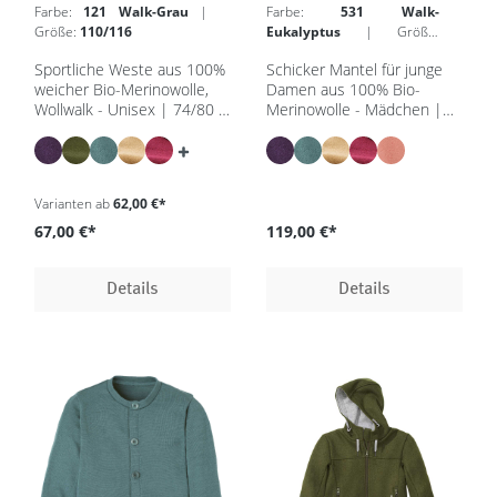
Farbe:
121 Walk-Grau
|
Farbe:
531 Walk-
Größe:
110/116
Eukalyptus
| Größe:
110/116
Sportliche Weste aus 100%
Schicker Mantel für junge
weicher Bio-Merinowolle,
Damen aus 100% Bio-
Wollwalk - Unisex | 74/80 -
Merinowolle - Mädchen |
134/140 - in 8 Farben -
86/92 - 134/140 - in 5
GOTS, IVN Best
Farben - GOTS, IVN Best
Varianten ab
62,00 €*
67,00 €*
119,00 €*
Details
Details