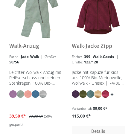
Walk-Anzug
Walk-Jacke Zipp
Farbe:
Jade Walk
| Größe:
Farbe:
399 Walk-Cassis
|
50/56
Größe:
122/128
Leichter Wollwalk-Anzug mit
Jacke mit Kapuze für Kids
Reißverschluss und kleinem
aus 100% Bio-Merinowolle,
Stehkragen, 100% Bio-
Wollwalk - Unisex | 74/80 –
Merinowolle gewalkt, GOTS
134/140 - in 8 Farben -
| IVN Best
GOTS, IVN Best
Varianten ab
89,00 €*
39,50 €*
115,00 €*
79,00 €*
(50%
gespart)
Details