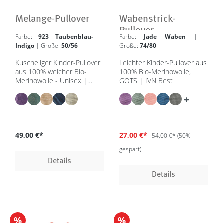
Melange-Pullover
Wabenstrick-
Pullover
Farbe:
923 Taubenblau-
Farbe:
Jade Waben
|
Indigo
| Größe:
50/56
Größe:
74/80
Kuscheliger Kinder-Pullover
Leichter Kinder-Pullover aus
aus 100% weicher Bio-
100% Bio-Merinowolle,
Merinowolle - Unisex |
GOTS | IVN Best
50/56 - 98/104 - in 5
Farben - GOTS, IVN Best
49,00 €*
27,00 €*
54,00 €*
(50%
gespart)
Details
Details
%
%