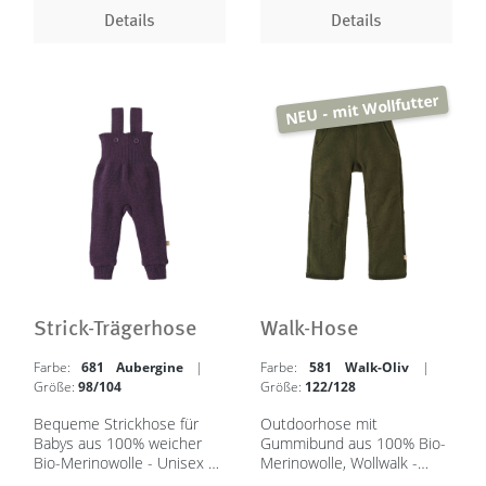
Details
Details
NEU - mit Wollfutter
Strick-Trägerhose
Walk-Hose
Farbe:
681 Aubergine
|
Farbe:
581 Walk-Oliv
|
Größe:
98/104
Größe:
122/128
Bequeme Strickhose für
Outdoorhose mit
Babys aus 100% weicher
Gummibund aus 100% Bio-
Bio-Merinowolle - Unisex |
Merinowolle, Wollwalk -
50/56 - 98/104 - in 6
Unisex | 86/92 - 134/140 -