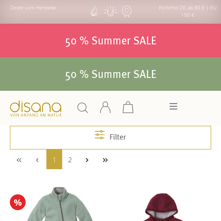
Direkt vom Hersteller
Portofrei DE ab 80 € | EU
150 €
50 % Summer SALE
50 % Summer SALE
Filter
1
2
%