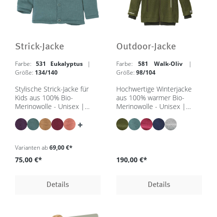
Strick-Jacke
Outdoor-Jacke
Farbe:
531 Eukalyptus
|
Farbe:
581 Walk-Oliv
|
Größe:
134/140
Größe:
98/104
Stylische Strick-Jacke für
Hochwertige Winterjacke
Kids aus 100% Bio-
aus 100% warmer Bio-
Merinowolle - Unisex |
Merinowolle - Unisex |
86/92 – 134/140 - in 7
98/104 - 158/164 - in 5
Farben - GOTS, IVN Best
Farben - GOTS, IVN Best
Varianten ab
69,00 €*
75,00 €*
190,00 €*
Details
Details