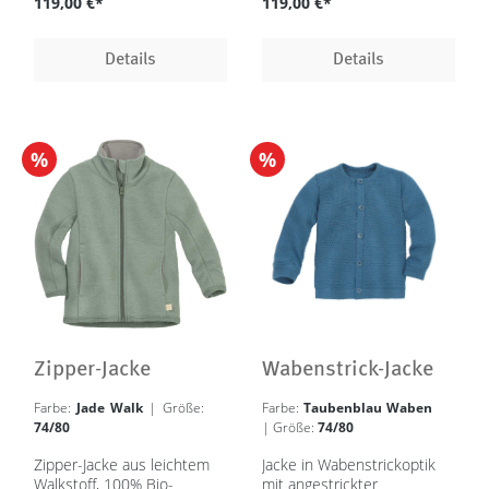
119,00 €*
119,00 €*
Details
Details
%
%
Zipper-Jacke
Wabenstrick-Jacke
Farbe:
Jade Walk
| Größe:
Farbe:
Taubenblau Waben
74/80
| Größe:
74/80
Zipper-Jacke aus leichtem
Jacke in Wabenstrickoptik
Walkstoff, 100% Bio-
mit angestrickter