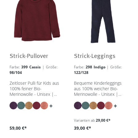
Strick-Pullover
Strick-Leggings
Farbe:
399 Cassis
| Größe:
Farbe:
298 Indigo
| Größe:
98/104
122/128
Zeitloser Pulli für Kids aus
Bequeme Kinderleggings
100% feiner Bio-
aus 100% weicher Bio-
Merinowolle - Unisex |
Merinowolle - Unisex |
86/92 – 134/140 - in 7
62/68 - 134/140 - in 8
Farben - GOTS, IVN Best
Farben - GOTS, IVN Best
Varianten ab
29,00 €*
59,00 €*
39,00 €*