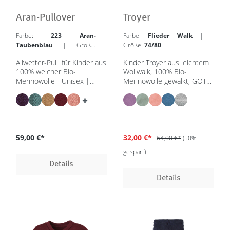
Aran-Pullover
Troyer
Farbe:
223 Aran-
Farbe:
Flieder Walk
|
Taubenblau
| Größe:
Größe:
74/80
98/104
Allwetter-Pulli für Kinder aus
Kinder Troyer aus leichtem
100% weicher Bio-
Wollwalk, 100% Bio-
Merinowolle - Unisex |
Merinowolle gewalkt, GOTS
86/92 – 134/140 - in 7
| IVN Best
Farben - GOTS, IVN Best
59,00 €*
32,00 €*
64,00 €*
(50%
gespart)
Details
Details