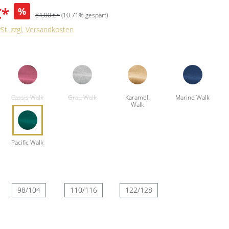
€*
%
84,00 €*
(10.71% gespart)
wSt. zzgl. Versandkosten
98/104
110/116
122/128