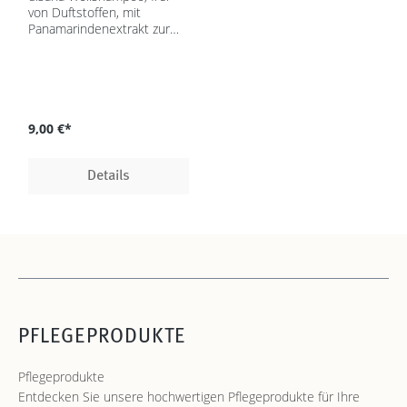
von Duftstoffen, mit
Panamarindenextrakt zur
sanften Reinigung von
Wolle, Seide, Angora,
Cashmere u…
9,00 €*
Details
PFLEGEPRODUKTE
Pflegeprodukte
Entdecken Sie unsere hochwertigen Pflegeprodukte für Ihre