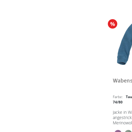
%
Wabenst
Farbe:
Ta
74/80
Jacke in W
angestrick
Merinowol