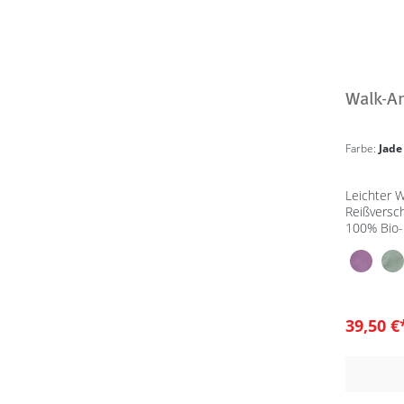
Walk-A
Farbe:
Jade
Leichter W
Reißversc
100% Bio-
IVN Best
39,50 