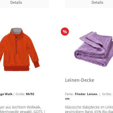
Details
Details
%
Leinen-Decke
nge Walk
| Größe:
86/92
Farbe:
Flieder Leinen
| Größe
cm
yer aus leichtem Wollwalk,
Klassische Babydecke im Links
Merinowolle gewalkt, GOTS |
gestricktem Rand, 65% Bio-Ba