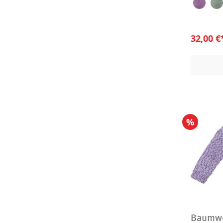
32,00 
%
Baumwo