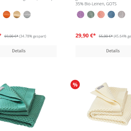
35% Bio-Leinen, GOTS
€*
29,90 €*
69,00 €*
(34.78% gespart)
55,00 €*
(45.64% ge
Details
Details
%