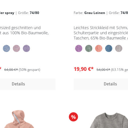
der spray
| Größe:
74/80
Farbe:
Grau Leinen
| Größe:
74/
rsized geschnitten und
Leichtes Strickkleid mit Schmu
t aus 100% Bio-Baumwolle,
Schulterpartie und eingestrick
Taschen, 65% Bio-Baumwolle 
Leinen, GOTS
€*
19,90 €*
64,00 €*
(50% gespart)
54,00 €*
(63.15% ge
Details
Details
%