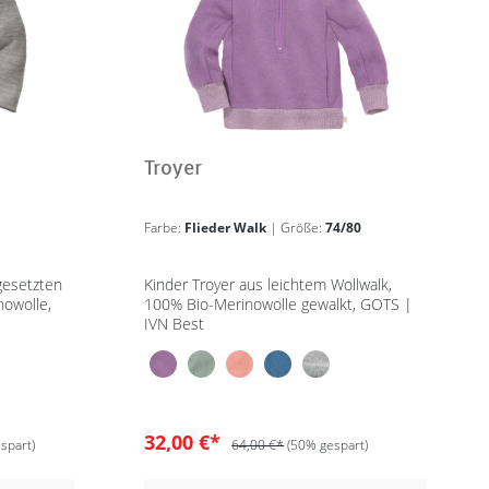
Troyer
Farbe:
Flieder Walk
| Größe:
74/80
bgesetzten
Kinder Troyer aus leichtem Wollwalk,
owolle,
100% Bio-Merinowolle gewalkt, GOTS |
IVN Best
32,00 €*
spart)
64,00 €*
(50% gespart)