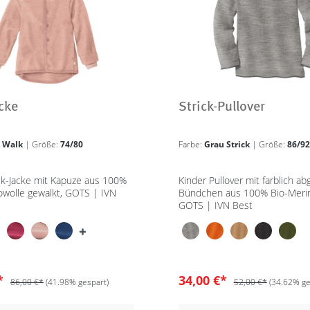
cke
Strick-Pullover
é Walk
| Größe:
74/80
Farbe:
Grau Strick
| Größe:
86/92
lk-Jacke mit Kapuze aus 100%
Kinder Pullover mit farblich a
owolle gewalkt, GOTS | IVN
Bündchen aus 100% Bio-Merin
GOTS | IVN Best
€*
34,00 €*
86,00 €*
(41.98% gespart)
52,00 €*
(34.62% ge