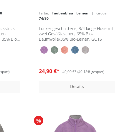
80
Farbe:
Taubenblau Leinen
| Größe:
74/80
ckstrick-
Locker geschnittene, 3/4 lange Hose mit
ten
zwei Gesäßtaschen, 65% Bio-
/ 35% Bio-
Baumwolle/35% Bio-Leinen, GOTS
24,90 €*
spart)
49,00 €*
(49.18% gespart)
Details
%