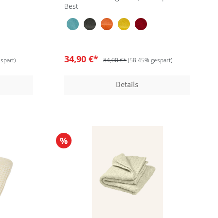
Best
34,90 €*
spart)
84,00 €*
(58.45% gespart)
Details
%