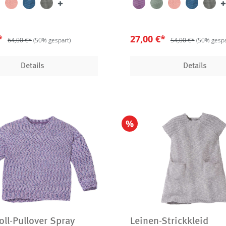
€*
27,00 €*
64,00 €*
(50% gespart)
54,00 €*
(50% gespa
Details
Details
%
ll-Pullover Spray
Leinen-Strickkleid