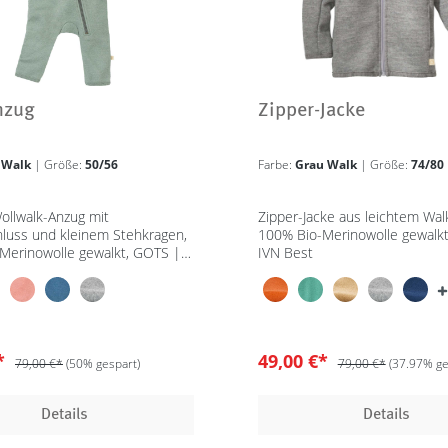
nzug
Zipper-Jacke
 Walk
| Größe:
50/56
Farbe:
Grau Walk
| Größe:
74/80
ollwalk-Anzug mit
Zipper-Jacke aus leichtem Walk
hluss und kleinem Stehkragen,
100% Bio-Merinowolle gewalk
Merinowolle gewalkt, GOTS |
IVN Best
€*
49,00 €*
79,00 €*
(50% gespart)
79,00 €*
(37.97% ge
Details
Details