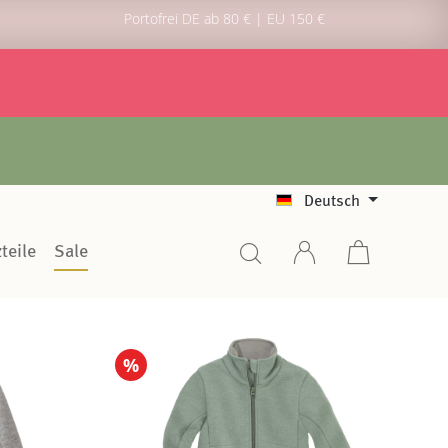
Portofrei DE ab 80 € | EU 150 €
Deutsch
teile
Sale
%