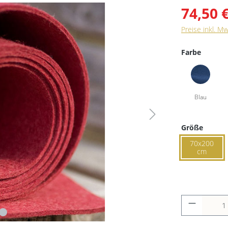
74,50 
Preise inkl. M
Farbe
Größe
70x200
cm