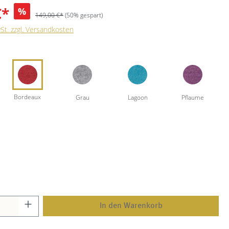
€*
%
149,00 €*
(50% gespart)
wSt. zzgl. Versandkosten
In den Warenkorb