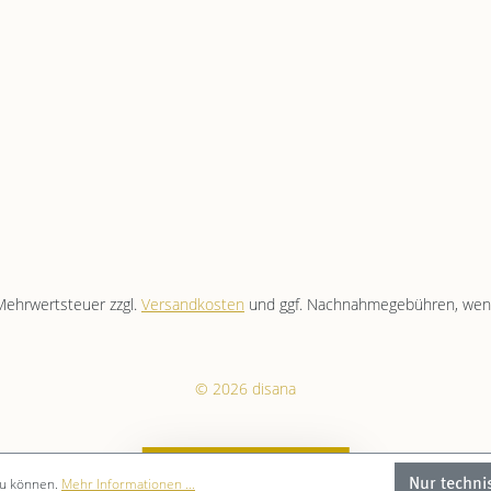
. Mehrwertsteuer zzgl.
Versandkosten
und ggf. Nachnahmegebühren, wenn
© 2026 disana
JETZT 10 % SPAREN
zu können.
Mehr Informationen ...
Nur techni