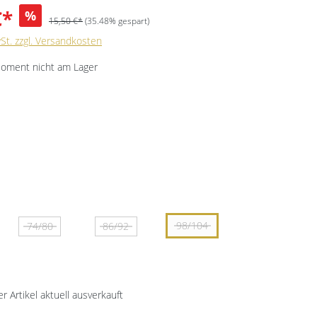
€*
%
15,50 €*
(35.48% gespart)
wSt. zzgl. Versandkosten
Moment nicht am Lager
98/104
74/80
86/92
er Artikel aktuell ausverkauft