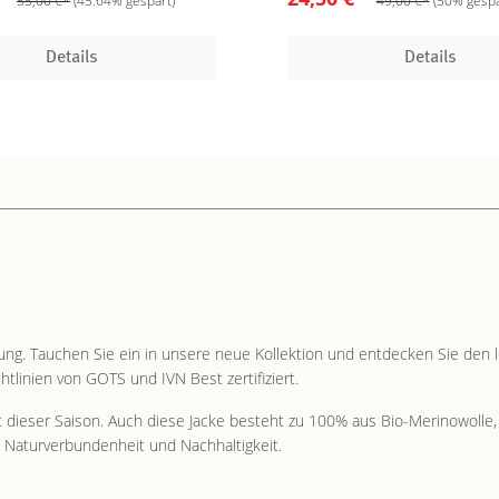
55,00 €*
(45.64% gespart)
49,00 €*
(50% gespa
Details
Details
ung. Tauchen Sie ein in unsere neue Kollektion und entdecken Sie den 
linien von GOTS und IVN Best zertifiziert.
t dieser Saison. Auch diese Jacke besteht zu 100% aus Bio-Merinowolle, 
k Naturverbundenheit und Nachhaltigkeit.