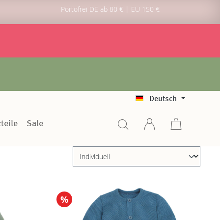
Portofrei DE ab 80 € | EU 150 €
Deutsch
teile
Sale
%