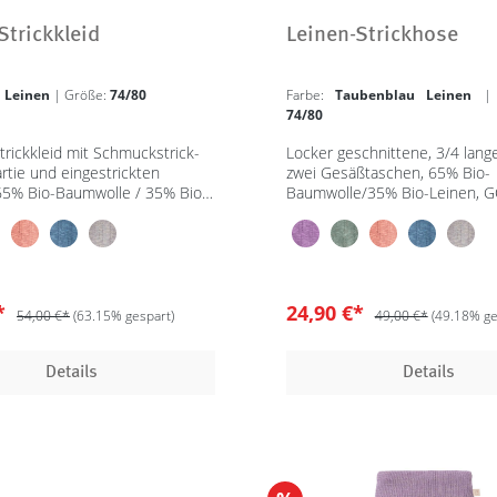
Strickkleid
Leinen-Strickhose
 Leinen
| Größe:
74/80
Farbe:
Taubenblau Leinen
74/80
trickkleid mit Schmuckstrick-
Locker geschnittene, 3/4 lang
rtie und eingestrickten
zwei Gesäßtaschen, 65% Bio-
65% Bio-Baumwolle / 35% Bio-
Baumwolle/35% Bio-Leinen, 
OTS
€*
24,90 €*
54,00 €*
(63.15% gespart)
49,00 €*
(49.18% ge
Details
Details