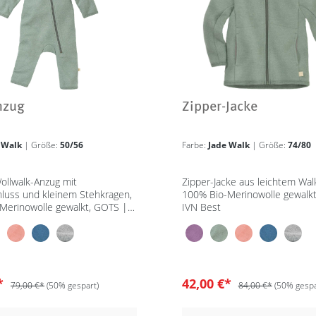
nzug
Zipper-Jacke
 Walk
| Größe:
50/56
Farbe:
Jade Walk
| Größe:
74/80
ollwalk-Anzug mit
Zipper-Jacke aus leichtem Walk
hluss und kleinem Stehkragen,
100% Bio-Merinowolle gewalk
Merinowolle gewalkt, GOTS |
IVN Best
€*
42,00 €*
79,00 €*
(50% gespart)
84,00 €*
(50% gespa