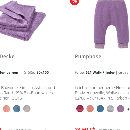
%
-Decke
Pumphose
eder Leinen
| Größe:
80x100
Farbe:
621 Walk-Flieder
| Größe
e Babydecke im Linksstrick und
Leichte und bequeme Hose a
em Rand, 65% Bio-Baumwolle /
Bio-Merinowolle, Wollwalk - U
einen, GOTS
62/68 – 98/104 - in 5 Farben 
Best
€*
24,50 €*