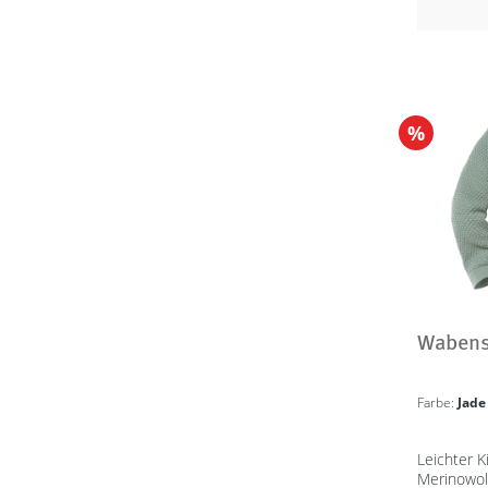
%
Wabenst
Farbe:
Jad
Leichter K
Merinowol