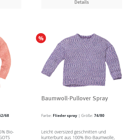
Details
%
Baumwoll-Pullover Spray
62/68
Farbe:
Flieder spray
| Größe:
74/80
65% Bio-
Leicht oversized geschnitten und
 GOTS
kunterbunt aus 100% Bio-Baumwolle,