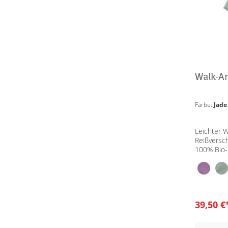
Walk-A
Farbe:
Jade
Leichter W
Reißversc
100% Bio-
IVN Best
39,50 