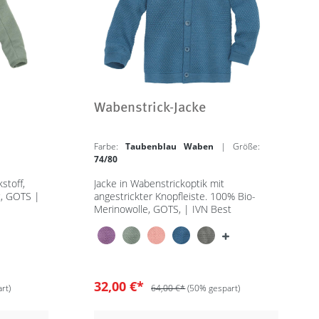
Wabenstrick-Jacke
Farbe:
Taubenblau Waben
| Größe:
74/80
stoff,
Jacke in Wabenstrickoptik mit
t, GOTS |
angestrickter Knopfleiste. 100% Bio-
Merinowolle, GOTS, | IVN Best
32,00 €*
rt)
64,00 €*
(50% gespart)