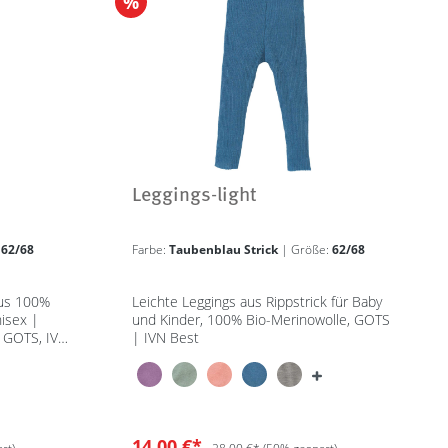
%
Leggings-light
:
62/68
Farbe:
Taubenblau Strick
| Größe:
62/68
us 100%
Leichte Leggings aus Rippstrick für Baby
nisex |
und Kinder, 100% Bio-Merinowolle, GOTS
- GOTS, IVN
| IVN Best
14,00 €*