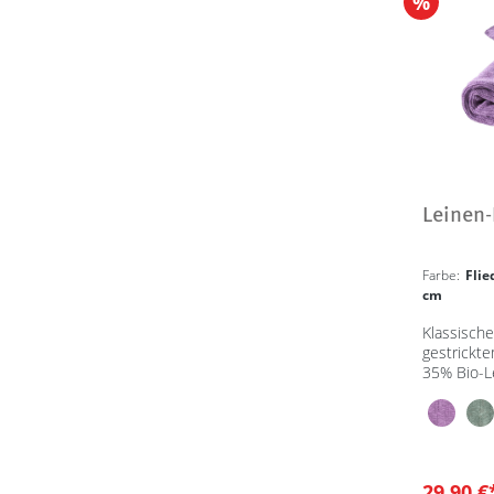
%
Leinen
Farbe:
Fli
cm
Klassisch
gestrickt
35% Bio-L
29,90 