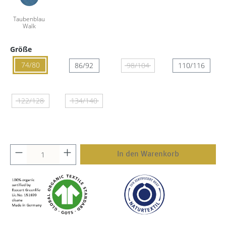
Größe
74/80
86/92
98/104
110/116
122/128
134/140
In den Warenkorb